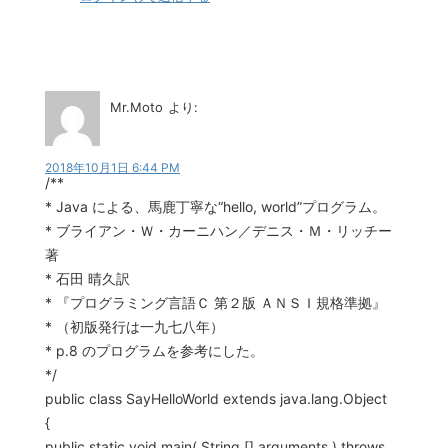
Mr.Moto
より:
2018年10月1日 6:44 PM
/**
* Java による、馬鹿丁寧な“hello, world”プログラム。
* ブライアン・Ｗ・カーニハン／デニス・Ｍ・リッチー
著
* 石田 晴久訳
* 『プログラミング言語Ｃ 第２版 ＡＮＳＩ規格準拠』
* （初版発行は一九七八年）
* p.8 のプログラムを参考にした。
*/
public class SayHelloWorld extends java.lang.Object
{
public static void main( String [] arguments ) throws