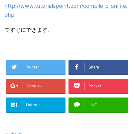
http://www.tutorialspoint.com/compile_c_online.
php
ですぐにできます。
Twitter
Share
Google+
Pocket
Hatena
LINE